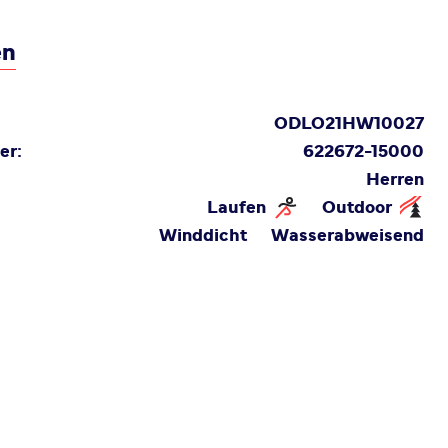
en
ODLO21HW10027
er:
622672-15000
Herren
Laufen
Outdoor
Winddicht
Wasserabweisend