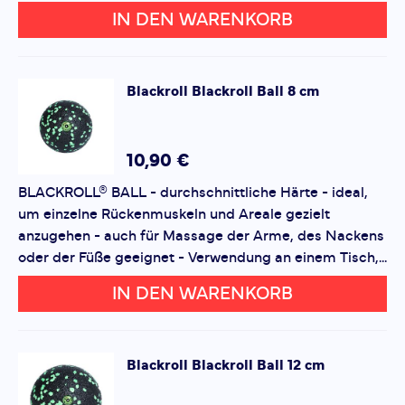
IN DEN WARENKORB
Rezension
Rezension
Blackroll
Blackroll Ball 8 cm
*
Pflichtfelder
10,90 €
BLACKROLL® BALL - durchschnittliche Härte - ideal,
Bewertung hinzufügen
um einzelne Rückenmuskeln und Areale gezielt
anzugehen - auch für Massage der Arme, des Nackens
Dieses Formular ist durch reCAPTCHA geschützt – es gelten
oder der Füße geeignet - Verwendung an einem Tisch,...
die
Datenschutzbestimmungen
und
Nutzungsbedingungen
von Google.
IN DEN WARENKORB
Blackroll
Blackroll Ball 12 cm