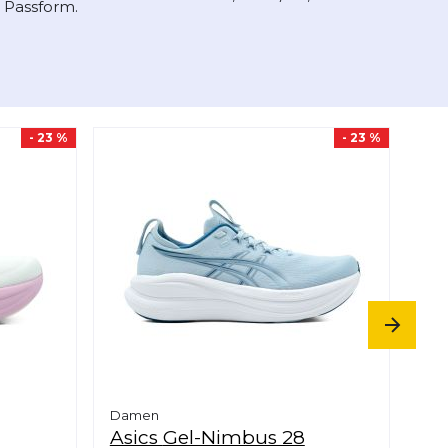
 Passform.
- 23 %
- 23 %
Damen
Da
Asics
Gel-Nimbus 28
As