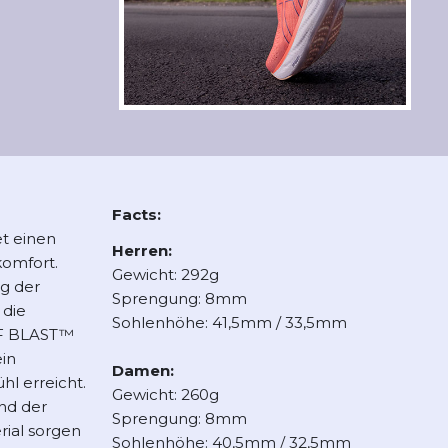
Facts:
t einen
Herren:
komfort.
Gewicht: 292g
g der
Sprengung: 8mm
 die
Sohlenhöhe: 41,5mm / 33,5mm
FF BLAST™
in
Damen:
l erreicht.
Gewicht: 260g
nd der
Sprengung: 8mm
rial sorgen
Sohlenhöhe: 40,5mm / 32,5mm