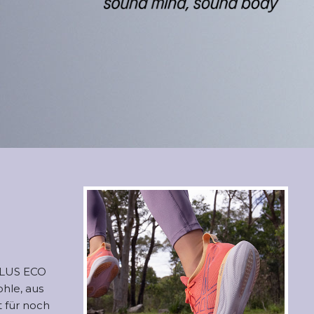
PLUS ECO
hle, aus
t für noch