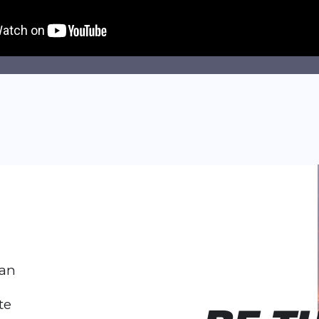
 an
te