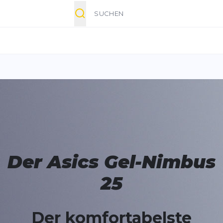
Suche
Der Asics Gel-Nimbus
25
Der komfortabelste