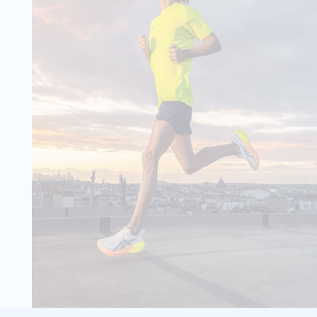
ärmligen Oberteil
 S/S Tee
- 60 %
9,99 €
24,90 €
ining machen mit
Wähle deine Größe
 T-Shirt für
IN DEN
paß! Der 4-
ster-Elasthan-Mix
WARENKORB
ich während deines
 S/S Tee
- 72 %
6,95 €
24,90 €