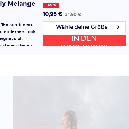
ly Melange
- 69 %
10,95 €
34,90 €
 Tee kombiniert
Wähle deine Größe
em modernen Look.
IN DEN
eignet sich
ngstage oder als
WARENKORB
aufjacke. Sein
 L/S Tee
- 46 %
18,95 €
34,90 €
e Simplizität des
Wähle deine Größe
amen! Angefertigt
IN DEN
 Polyester-
e-Stretch kannst
WARENKORB