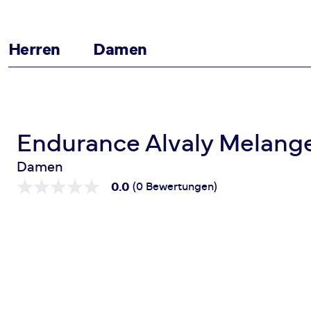
Herren
Damen
Zum Inhalt springen
Startseite
Alvaly Melange S/S Tee
Endurance Alvaly Melange
Damen
0.0
(0 Bewertungen)