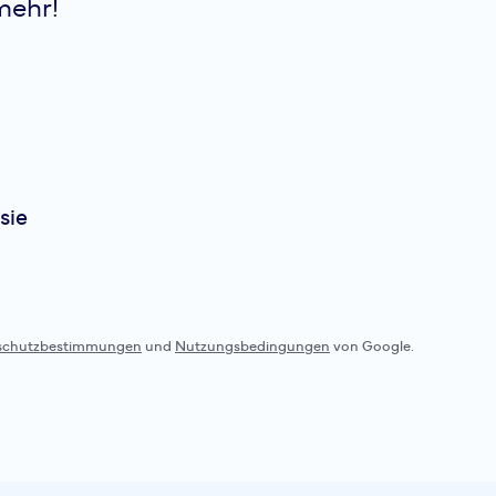
mehr!
du dich in diesem lang
uneing...
Endurance
Nan
Laufen und Outdoortra
sie
dem kurzärmligen "Nan"
Damen besonders viel S
Wege-Stretch im Polye
sorgt dafür, dass du d
Workouts bed...
schutzbestimmungen
und
Nutzungsbedingungen
von Google.
Endurance
Nan