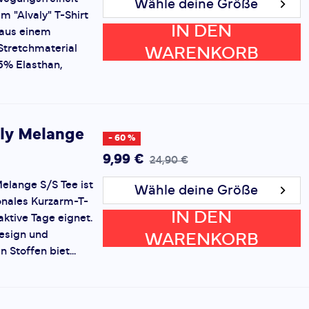
Wähle deine Größe
m "Alvaly" T-Shirt
IN DEN
 aus einem
tretchmaterial
WARENKORB
5% Elasthan,
ly Melange
- 60 %
9,99 €
24,90 €
elange S/S Tee ist
Wähle deine Größe
ionales Kurzarm-T-
IN DEN
 aktive Tage eignet.
esign und
WARENKORB
 Stoffen biet...