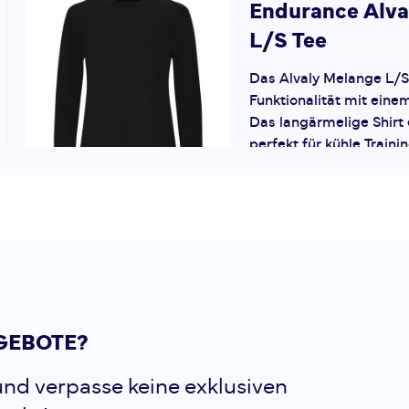
Endurance
Alva
L/S Tee
Das Alvaly Melange L/S
Funktionalität mit ein
Das langärmelige Shirt 
perfekt für kühle Traini
Baselayer unter einer L
atmung...
Endurance
Nan
Entdecke die funktional
GEBOTE?
Laufshirts "Nan" für D
aus einem Komfortablen
nd verpasse keine exklusiven
Elasthanmix mit 4-Weg