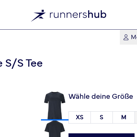
M
 S/S Tee
Wähle deine Größe
XS
S
M