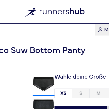
M
Eco Suw Bottom Panty
Wähle deine Größe
XS
S
M