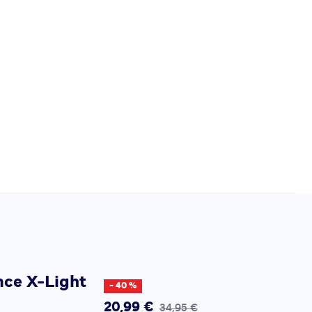
ce X-Light
- 40 %
20,99 €
34,95 €