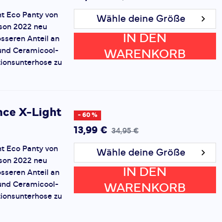
t Eco Panty von
Wähle deine Größe
son 2022 neu
IN DEN
össeren Anteil an
 und Ceramicool-
WARENKORB
tionsunterhose zu
ce X-Light
- 60 %
13,99 €
34,95 €
t Eco Panty von
Wähle deine Größe
son 2022 neu
IN DEN
össeren Anteil an
 und Ceramicool-
WARENKORB
tionsunterhose zu