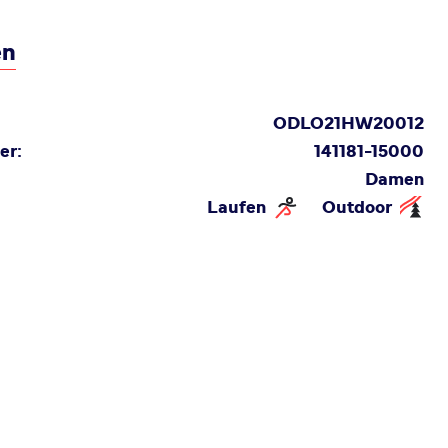
en
ODLO21HW20012
er:
141181-15000
Damen
Laufen
Outdoor