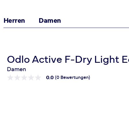
Herren
Damen
Zum Inhalt springen
Startseite
Active F-Dry Light Eco Suw Bottom Panty
Odlo Active F-Dry Light 
Damen
0.0
(0 Bewertungen)