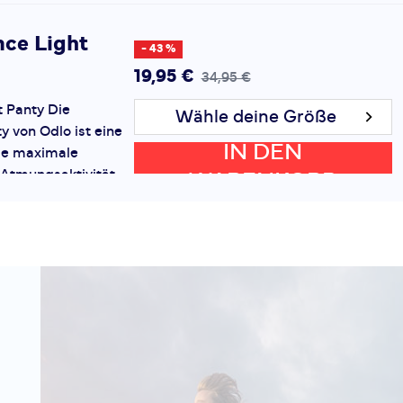
ce Light
- 43 %
19,95 €
34,95 €
 Panty Die
Wähle deine Größe
 von Odlo ist eine
IN DEN
die maximale
 Atmungsaktivität
WARENKORB
 schnelltrocknend
ve F-Dry
24,95 €
r Haut und
Wähle deine Größe
usst - mit der
IN DEN
CO Panty von