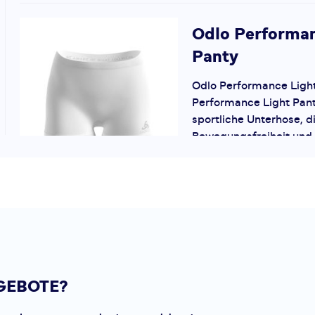
Odlo
Performan
Panty
Odlo Performance Light
Performance Light Panty
sportliche Unterhose, 
Bewegungsfreiheit und
bietet. Das Material ist
und le...
Odlo
Brief Acti
Light Eco
Fühl dich wohl in deine
GEBOTE?
entsprechend selbstbew
ACTIVE F-DRY LIGHT E