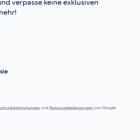
nd verpasse keine exklusiven
ODLO! Diese Sportunter
besonders vielseitig ei
mehr!
leitet Feuchtig...
Odlo
Active-Dr
Leicht, vielseitig und t
sie
ausgestattet: Das lang
DRY LIGHT ECO Shirt ist
Baselayer für Sportlerin
eine aktive Sommersais
inn...
schutzbestimmungen
und
Nutzungsbedingungen
von Google.
Odlo
Merino 16