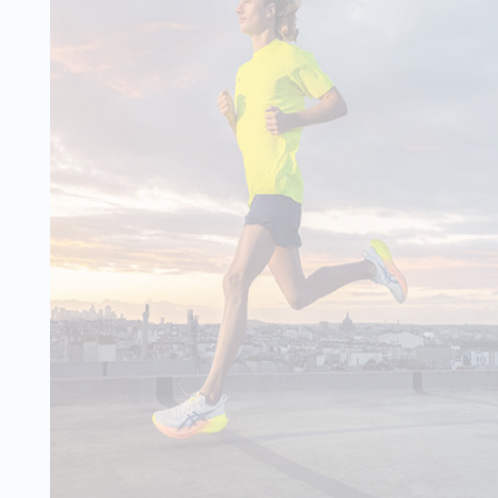
hose lässt sich
WARENKORB
nsetzen, denn sie
y Light Top
- 50 %
24,99 €
49,95 €
echnisch bestens
Wähle deine Größe
ärmlige ACTIVE F-
IN DEN
 das ideale
nen, die sich auf
WARENKORB
on freuen. Dank
0 Panty
- 20 %
39,99 €
49,95 €