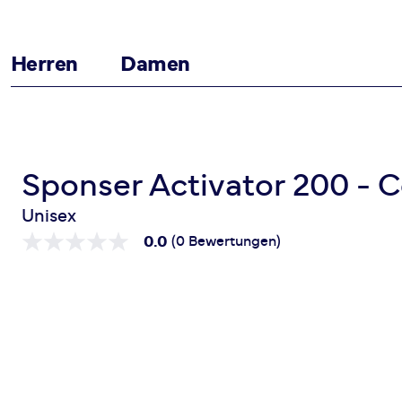
Herren
Damen
Zum Inhalt springen
Startseite
Activator 200 - Cola-Lemon (30 x 25ml)
Sponser Activator 200 - 
Unisex
0.0
(0 Bewertungen)