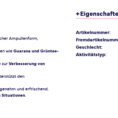
+
Eigenschaft
Artikelnummer:
scher Ampullenform,
Fremdartikelnumm
Geschlecht:
len wie
Guarana und Grüntee-
Aktivitätstyp:
 zur
Verbesserung von
erstützt den
genehm und erfrischend.
 Situationen
.