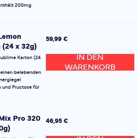
 enthält 200mg
 Lemon
59,99 €
 (24 x 32g)
IN DEN
ublime Karton (24
WARENKORB
 einen belebenden
nergiegel
 und Fructose für
Mix Pro 320
46,95 €
80g)