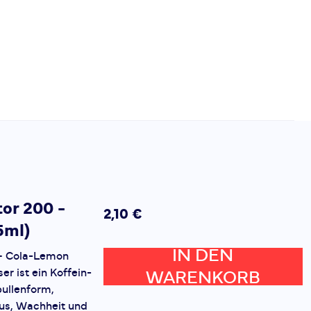
tor 200 -
2,10 €
5ml)
IN DEN
 – Cola-Lemon
er ist ein Koffein-
WARENKORB
pullenform,
kus, Wachheit und