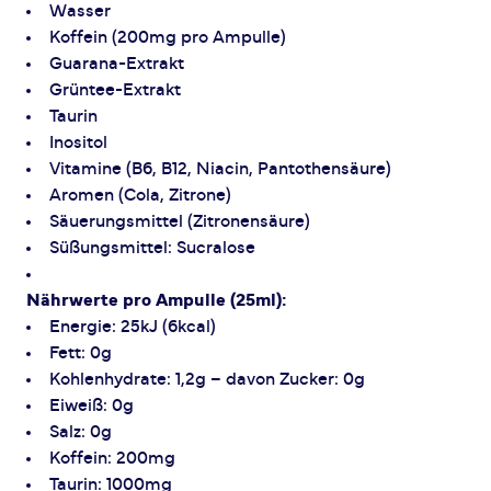
Wasser
Koffein (200mg pro Ampulle)
Guarana-Extrakt
Grüntee-Extrakt
Taurin
Inositol
Vitamine (B6, B12, Niacin, Pantothensäure)
Aromen (Cola, Zitrone)
Säuerungsmittel (Zitronensäure)
Süßungsmittel: Sucralose
Nährwerte pro Ampulle (25ml):
Energie: 25kJ (6kcal)
Fett: 0g
Kohlenhydrate: 1,2g – davon Zucker: 0g
Eiweiß: 0g
Salz: 0g
Koffein: 200mg
Taurin: 1000mg