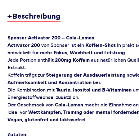
+
Beschreibung
Sponser Activator 200 – Cola-Lemon
Activator 200
von Sponser ist ein
Koffein-Shot
in prakti
entwickelt für
mehr Fokus, Wachheit und Leistung
.
Jede Portion enthält
200mg Koffein
aus natürlichen Quel
Extrakt
.
Koffein trägt zur
Steigerung der Ausdauerleistung
sowie
Aufmerksamkeit und Konzentration
bei.
Die Kombination mit
Taurin, Inositol und B-Vitaminen
unt
Energiestoffwechsel zusätzlich.
Der Geschmack von
Cola-Lemon
macht die Einnahme an
Ideal vor
Wettkämpfen, Training oder mental fordernden
Vegan, glutenfrei und laktosefrei
.
Zutaten: