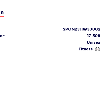
en
SPON23HW30002
er:
17-508
Unisex
Fitness