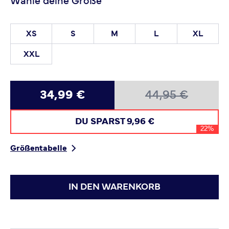
Wähle deine Größe
XS
S
M
L
XL
XXL
34,99 €
44,95 €
DU SPARST
9,96 €
22%
Größentabelle
IN DEN WARENKORB