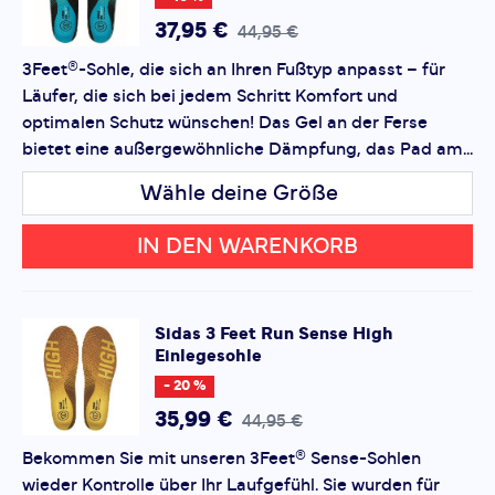
37,95 €
44,95 €
Bewertung hinzufügen
3Feet®-Sohle, die sich an Ihren Fußtyp anpasst – für
Läufer, die sich bei jedem Schritt Komfort und
Dieses Formular ist durch reCAPTCHA geschützt – es gelten
die
Datenschutzbestimmungen
und
Nutzungsbedingungen
optimalen Schutz wünschen! Das Gel an der Ferse
von Google.
bietet eine außergewöhnliche Dämpfung, das Pad am...
Wähle deine Größe
IN DEN WARENKORB
Sidas
3 Feet Run Sense High
Einlegesohle
- 20 %
35,99 €
44,95 €
Bekommen Sie mit unseren 3Feet® Sense-Sohlen
wieder Kontrolle über Ihr Laufgefühl. Sie wurden für