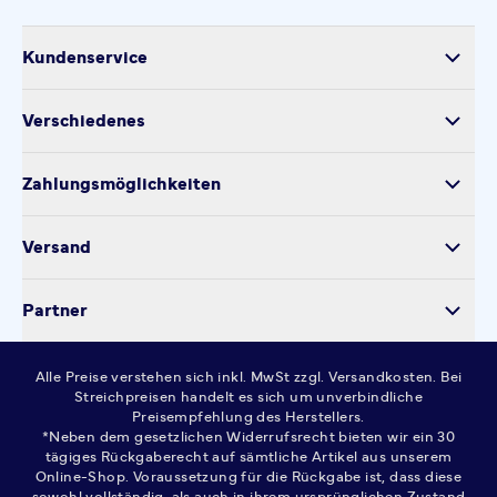
Kundenservice
Versand
Verschiedenes
Retoure
Über uns
Produktsicherheit
Zahlungsmöglichkeiten
Impressum
Verarbeitung personenbezogener Daten
Datenschutz
Versand
Kontakt
Cookie-Einstellungen
Partner
Widerrufsrecht
AGB
Alle Preise verstehen sich inkl. MwSt zzgl. Versandkosten. Bei
FAQ
Streichpreisen handelt es sich um unverbindliche
Preisempfehlung des Herstellers.
*Neben dem gesetzlichen Widerrufsrecht bieten wir ein 30
tägiges Rückgaberecht auf sämtliche Artikel aus unserem
Online-Shop. Voraussetzung für die Rückgabe ist, dass diese