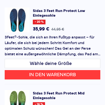
Rutschfest - Bi-Density-Struktur: Vertikaler Komfort -
Struktur am Vorfuß (EVA-Kautschuk) Verbesserter
SCHREIBE EINE BEWERTUNG
Sidas
3 Feet Run Protect Low
Vortrieb - Gel-Pad an der Ferse: Stoßverteilung -
Einlegesohle
3 Feet Run Protect High
Perforierungen: Atmungsaktivität
Einlegesohle
- 20 %
Deine Bewertung:
35,99 €
44,95 €
Produktbewertung
3Feet®-Sohle, die sich an Ihren Fußtyp anpasst – für
Läufer, die sich bei jedem Schritt Komfort und
Vorname
Vorname
optimalen Schutz wünschen! Das Gel an der Ferse
bietet eine außergewöhnliche Dämpfung, das Pad am...
Überschrift
Überschrift
Wähle deine Größe
Rezension
IN DEN WARENKORB
Rezension
Sidas
3 Feet Run Protect Mid
Einlegesohle
*
Pflichtfelder
- 16 %